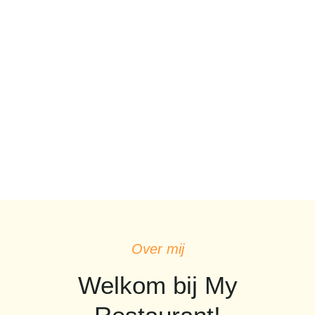
Het beste Bao bun recept
Lees meer
met knapperige kip
Over mij
Welkom bij My