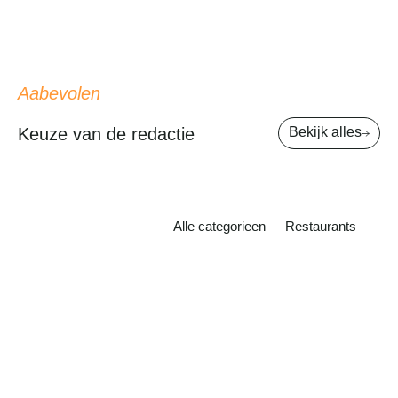
Aabevolen
Keuze van de redactie
Bekijk alles
Alle categorieen
Restaurants
Er is geen ervaring meer buitengewoon
dan een vakantie naar Curaçao. De
parelwitte stranden met het hemelsblauwe
water, het lijkt net alsof het uit een tijdschrift
komt. Om je vakantie...