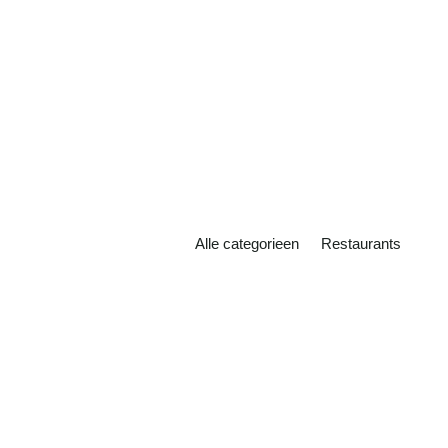
De 5 meest unieke
Lees meer
restaurants van Curaçao
Alle categorieen
Restaurants
Of je nu een lokale bewoner bent of een
toerist die voor het eerst Curaçao bezoekt,
één ding is zeker. De Visserij Piscadera is
een echte schat van Curaçao. Hier...