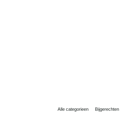
ook wel iets wat jij lekker zal vinden. Deze
dumplings zijn echt ontzettend lekker en...
Mandu Koreaanse
Lees meer
dumplings maken
Alle categorieen
Bijgerechten
Ontdek hoe snel kimchi eigenlijk kan zijn!
Kimchi, een eeuwenoud Koreaans